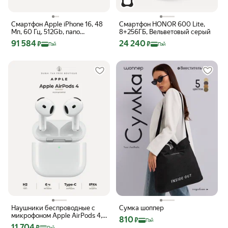
Смартфон Apple iPhone 16, 48
Смартфон HONOR 600 Lite,
Мп, 60 Гц, 512Gb, nano
8+256ГБ, Вельветовый серый
SIM+eSIM, Teal (Global)
Цена с картой Яндекс Пэй 91584 ₽ вместо
Цена с картой Яндекс Пэй 24240 ₽ вм
91 584
24 240
₽
₽
Пэй
Пэй
Наушники беспроводные с
Сумка шоппер
микрофоном Apple AirPods 4,
Цена с картой Яндекс Пэй 810 ₽ вмес
810
₽
Пэй
Bluetooth, USB Type-C, White
Цена с картой Яндекс Пэй 11704 ₽ вместо
11 704
₽