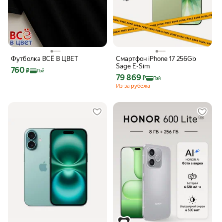
Футболка ВСЁ В ЦВЕТ
Смартфон iPhone 17 256Gb
Sage E-Sim
Цена с картой Яндекс Пэй 760 ₽ вместо
760
₽
Пэй
Цена с картой Яндекс Пэй 79869 ₽ вм
79 869
₽
Пэй
Из-за рубежа