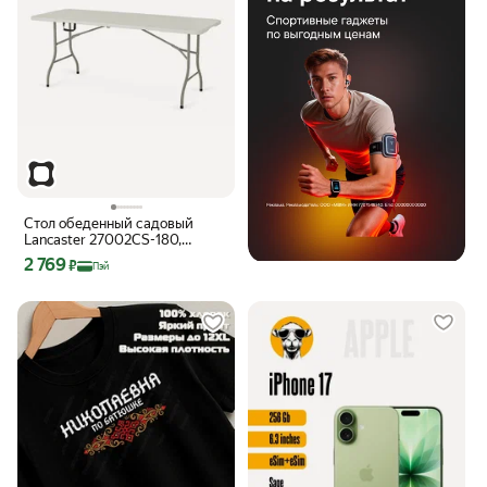
Стол обеденный садовый
Lancaster 27002CS-180,
180x74x70 см, тёмно-серый,
Цена с картой Яндекс Пэй 2769 ₽ вместо
2 769
₽
Пэй
белый