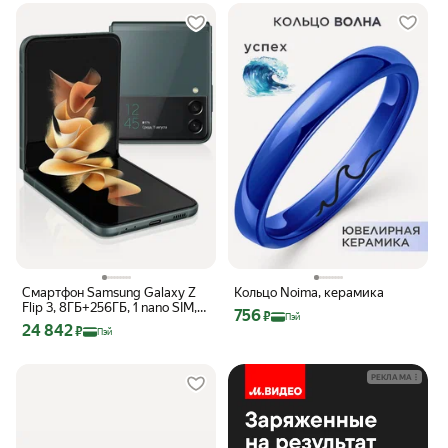
Смартфон Samsung Galaxy Z
Кольцо Noima, керамика
Flip 3, 8ГБ+256ГБ, 1 nano SIM,
Цена с картой Яндекс Пэй 756 ₽ вмес
756
₽
Пэй
Зелёный
Цена с картой Яндекс Пэй 24842 ₽ вместо
24 842
₽
Пэй
РЕКЛАМА